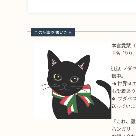
この記事を書いた人
本宮愛栞（
旧名「りり
🇭🇺 
信中。
🎒 世界
も愛着あり
🍀 ブダ
送っていま
「これ、誰
ハンガリー