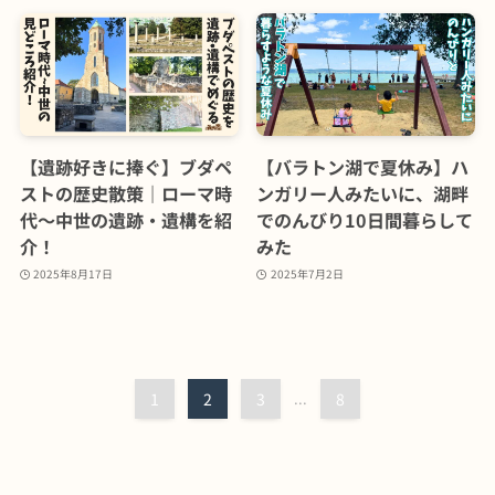
【遺跡好きに捧ぐ】ブダペ
【バラトン湖で夏休み】ハ
ストの歴史散策｜ローマ時
ンガリー人みたいに、湖畔
代〜中世の遺跡・遺構を紹
でのんびり10日間暮らして
介！
みた
2025年8月17日
2025年7月2日
1
2
3
...
8