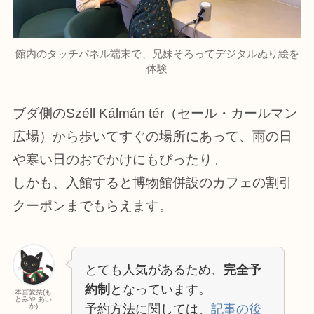
館内のタッチパネル端末で、兄妹そろってデジタルぬり絵を
体験
ブダ側のSzéll Kálmán tér（セール・カールマン
広場）から歩いてすぐの場所にあって、雨の日
や寒い日のおでかけにもぴったり。
しかも、入館すると博物館併設のカフェの割引
クーポンまでもらえます。
とても人気があるため、
完全予
約制
となっています。
本宮愛栞(も
とみや あい
予約方法に関しては、
記事の後
か)