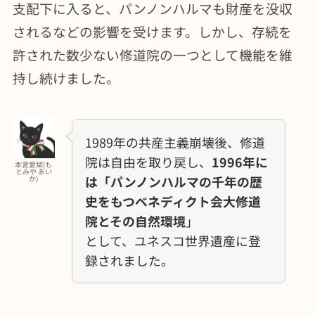
支配下に入ると、パンノンハルマも財産を没収
されるなどの影響を受けます。しかし、存続を
許された数少ない修道院の一つとして機能を維
持し続けました。
1989年の共産主義崩壊後、修道
院は自由を取り戻し、
1996年に
本宮愛栞(も
とみや あい
は「
パンノンハルマの千年の歴
か)
史をもつベネディクト会大修道
院とその自然環境
」
として、ユネスコ世界遺産に登
録されました。