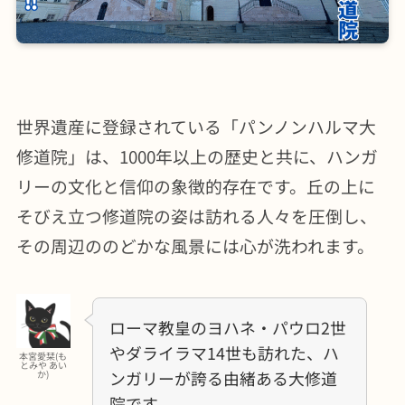
世界遺産に登録されている「パンノンハルマ大
修道院」は、1000年以上の歴史と共に、ハンガ
リーの文化と信仰の象徴的存在です。丘の上に
そびえ立つ修道院の姿は訪れる人々を圧倒し、
その周辺ののどかな風景には心が洗われます。
ローマ教皇のヨハネ・パウロ2世
やダライラマ14世も訪れた、ハ
本宮愛栞(も
とみや あい
ンガリーが誇る由緒ある大修道
か)
院です。