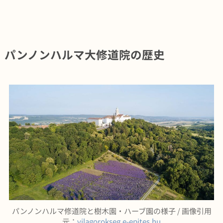
パンノンハルマ大修道院の歴史
パンノンハルマ修道院と樹木園・ハーブ園の様子 / 画像引用
元：
vilagorokseg.e-epites.hu