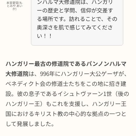
ンハルマ大修道院は、ハンガリ
本宮愛栞(も
とみや あい
ーの歴史と学問、信仰が交差す
か)
る場所です。訪れることで、その
奥深さを肌で感じてみてくださ
い！！
ハンガリー最古の修道院であるパンノンハルマ
大修道院
は、996年にハンガリー大公ゲーザが、
ベネディクト会の修道士たちをこの地に招き建
設。彼の息子であるイシュトヴァーン1世（後の
ハンガリー王）もこれを支援し、ハンガリー王
国におけるキリスト教の中心的な拠点の一つと
して発展しました。