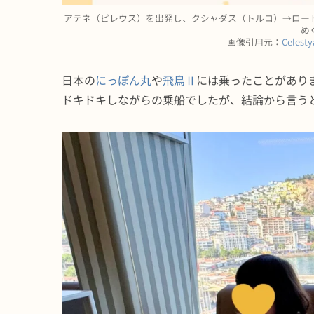
アテネ（ピレウス）を出発し、クシャダス（トルコ）→ロー
め
画像引用元：
Celes
日本の
にっぽん丸
や
飛鳥Ⅱ
には乗ったことがあり
ドキドキしながらの乗船でしたが、結論から言う