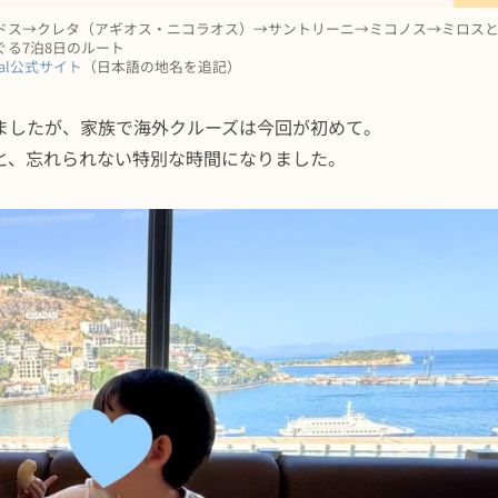
ドス→クレタ（アギオス・ニコラオス）→サントリーニ→ミコノス→ミロス
ぐる7泊8日のルート
tyal公式サイト
（日本語の地名を追記）
ましたが、家族で海外クルーズは今回が初めて。
と、忘れられない特別な時間になりました。